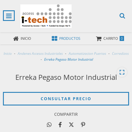
0
INICIO
PRODUCTOS
CARRITO
Inicio
-
Andenes Accesos Industriales
-
Automatizacion Puertas
-
Corredizos
-
Erreka Pegaso Motor Industrial
Erreka Pegaso Motor Industrial
COMPARTIR