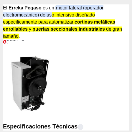
El
Erreka Pegaso
es un
motor lateral (operador
electromecánico) de uso intensivo diseñado
específicamente para automatizar
cortinas metálicas
enrollables
y
puertas seccionales industriales
de gran
tamaño
.
ERREK
+1
A
Especificaciones Técnicas