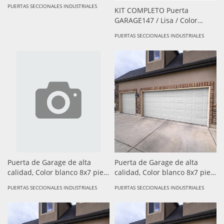
PUERTAS SECCIONALES INDUSTRIALES
KIT COMPLETO Puerta
GARAGE147 / Lisa / Color
blanco / Insulada / Incluye
PUERTAS SECCIONALES INDUSTRIALES
Motor FS1000SPEED / 1/2HP /
Fuerte/Silencioso/Luz
LED/Motor DC .
Puerta de Garage de alta
Puerta de Garage de alta
calidad, Color blanco 8x7 pies,
calidad, Color blanco 8x7 pies,
AISLADA, Estilo Americana ,
AISLADA, Estilo Americana ,
PUERTAS SECCIONALES INDUSTRIALES
PUERTAS SECCIONALES INDUSTRIALES
CUADRO CORTO. ( sobre
CUADRO CORTO. ( sobre
pedido- tiempo de entrega de
pedido- tiempo de entrega de
15-25 dias) - (copia)
15-25 dias)