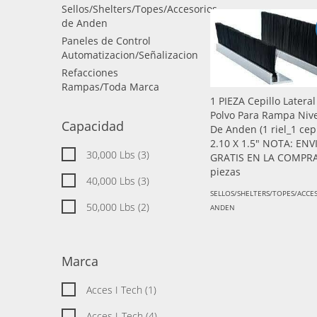
Sellos/Shelters/Topes/Accesorios
de Anden
Paneles de Control
Automatizacion/Señalizacion
Refacciones
Rampas/Toda Marca
1 PIEZA Cepillo Latera
Polvo Para Rampa Niv
Capacidad
De Anden (1 riel_1 cepi
2.10 X 1.5" NOTA: ENV
30,000 Lbs (3)
GRATIS EN LA COMPRA
piezas
40,000 Lbs (3)
SELLOS/SHELTERS/TOPES/ACCE
50,000 Lbs (2)
ANDEN
Marca
Acces I Tech (1)
Acces I-Tech (4)