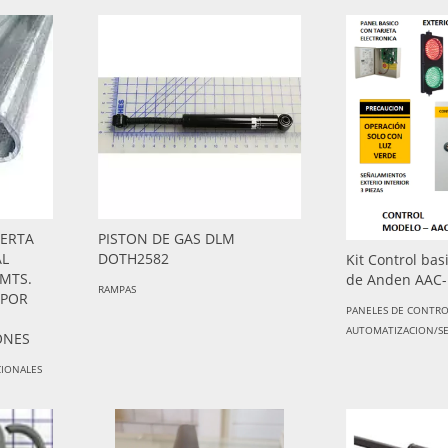
UERTA
PISTON DE GAS DLM
AL
DOTH2582
Kit Control ba
 MTS.
de Anden AAC
RAMPAS
 POR
PANELES DE CONTR
AUTOMATIZACION/S
ONES
CIONALES