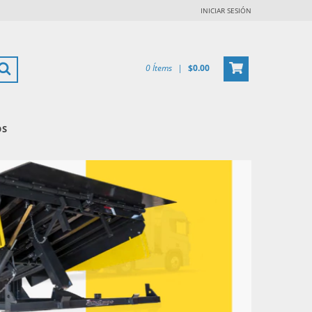
INICIAR SESIÓN
0
Ítems
|
$0.00
OS