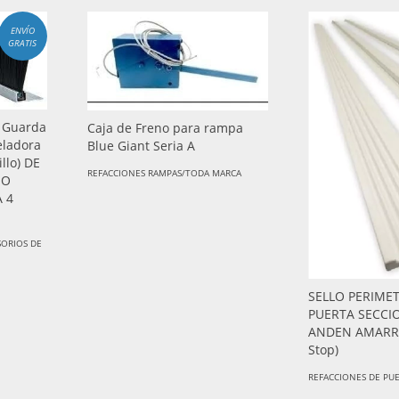
ENVÍO
GRATIS
l Guarda
Caja de Freno para rampa
eladora
Blue Giant Seria A
llo) DE
REFACCIONES RAMPAS/TODA MARCA
IO
 4
SORIOS DE
SELLO PERIME
PUERTA SECCI
ANDEN AMARR 1
Stop)
REFACCIONES DE PU