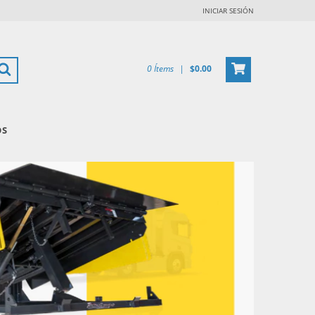
INICIAR SESIÓN
0
Ítems
|
$0.00
OS