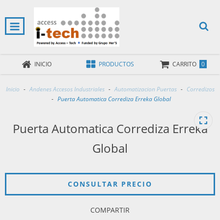
0
INICIO
PRODUCTOS
CARRITO
Inicio
-
Andenes Accesos Industriales
-
Automatizacion Puertas
-
Corredizos
-
Puerta Automatica Corrediza Erreka Global
Puerta Automatica Corrediza Erreka
Global
COMPARTIR