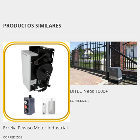
PRODUCTOS SIMILARES
DITEC Neos 1000+
CORREDIZOS
C
Erreka Pegaso Motor Industrial
C
CORREDIZOS