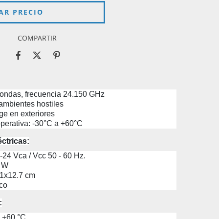
COMPARTIR
ondas, frecuencia 24.150 GHz
mbientes hostiles
ge en exteriores
perativa: -30°C a +60°C
éctricas:
-24 Vca / Vcc 50 - 60 Hz.
2 W
.1x12.7 cm
eco
:
a +60 °C