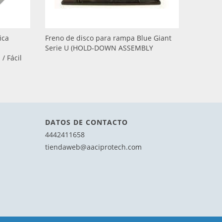
ica
Freno de disco para rampa Blue Giant
Operado
Serie U (HOLD-DOWN ASSEMBLY
Corrediz
/ Fácil
Máxima 
DATOS DE CONTACTO
4442411658
tiendaweb@aaciprotech.com