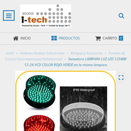
0
INICIO
PRODUCTOS
CARRITO
Inicio
-
Andenes Accesos Industriales
-
Rampas y Accesorios
-
Paneles de
Control Automatizacion/Señalizacion
-
Semadoro LAMPARA LUZ LED 125MM
12-24 VCD COLOR ROJO-VERDE en la misma lampara