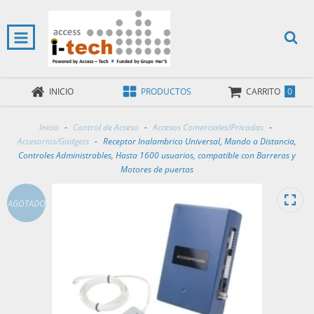
0
INICIO
PRODUCTOS
CARRITO
Inicio
-
Control de Acceso
-
Accesos Comerciales/Privadas
-
Accesorios/Gadgets
-
Receptor Inalambrico Universal, Mando a Distancia,
Controles Administrables, Hasta 1600 usuarios, compatible con Barreras y
Motores de puertas
AGOTADO