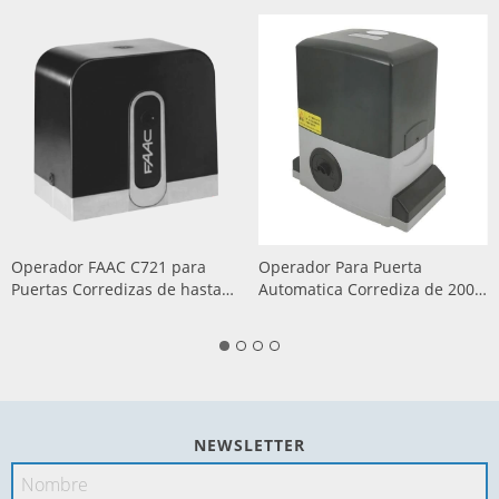
Operador FAAC C721 para
Operador Para Puerta
Puertas Corredizas de hasta
Automatica Corrediza de 2000
800 kg / Compatible con
Kg / Limites Magnéticos de
Respaldo de Bateria /
Final de Carrera / Fácil
Longitud Maxima de la Hoja
Instalación
15 Metros
NEWSLETTER