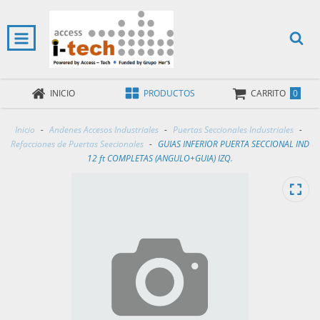
0
INICIO
PRODUCTOS
CARRITO
Inicio
-
Andenes Accesos Industriales
-
Puertas Seccionales Industriales
-
Refacciones de Puertas Seecionales
-
GUIAS INFERIOR PUERTA SECCIONAL IND
12 ft COMPLETAS (ANGULO+GUIA) IZQ.